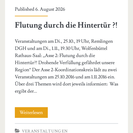
Published 6. August 2026
Flutung durch die Hintertür ?!
Veranstaltungen am Di., 25.10., 19 Uhr, Remlingen
DGH und am Di., 1.11., 19.30 Uhr, Wolfenbüttel
Rathaus-Saal: „Asse 2: Flutung durch die
Hintertür?! Drohende Verfüllung gefährdet unsere
Region“ Der Asse 2-Koordinationskreis lädt zu zwei
Veranstaltungen am 25.10.2016 und am 1.11.2016 ein.
Über drei Themen wird dort jeweils informiert: Was
ergibt der…
Flutung
Weiterlesen
durch
VERANSTALTUNGEN