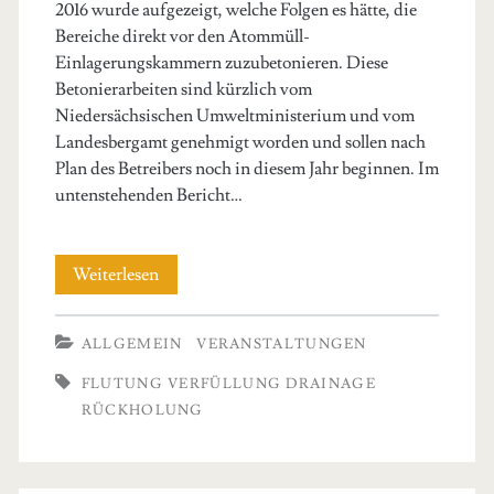
2016 wurde aufgezeigt, welche Folgen es hätte, die
Bereiche direkt vor den Atommüll-
Einlagerungskammern zuzubetonieren. Diese
Betonierarbeiten sind kürzlich vom
Niedersächsischen Umweltministerium und vom
Landesbergamt genehmigt worden und sollen nach
Plan des Betreibers noch in diesem Jahr beginnen. Im
untenstehenden Bericht…
Veranstaltungsbericht:
Weiterlesen
Durchnässung
ALLGEMEIN
VERANSTALTUNGEN
des
FLUTUNG VERFÜLLUNG DRAINAGE
Atommülls
RÜCKHOLUNG
droht