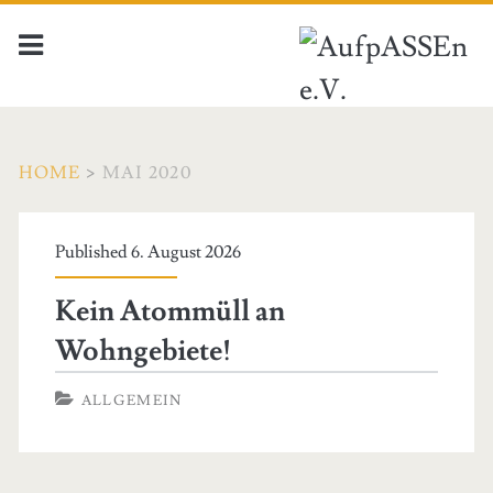
HOME
>
MAI 2020
Monat:
Published 6. August 2026
<span>Mai
Kein Atommüll an
2020</span>
Wohngebiete!
ALLGEMEIN