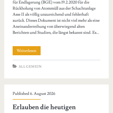
für Endlagerung (BGE) vom 19.2.2020 für die
Rückholung von Atommüll aus der Schachtanlage
Asse II als völlig unzureichend und fehlerhaft
zurück. Dieses Dokument ist nicht viel mehr als eine
Aneinanderreihung von überwiegend alten
Berichten und Studien, die längst bekannt sind. Es…
Kritik
Weiterlesen
des
ALLGEMEIN
Asse
II-
Koordinationskreises
Published 6. August 2026
zum
Rückholungsplan
Erlauben die heutigen