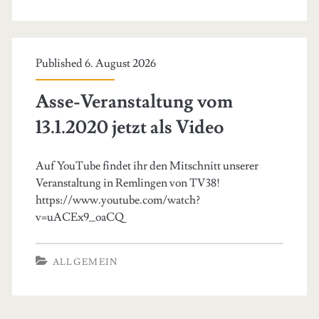
rechtlichen
Bedingungen
Published 6. August 2026
die
Atommüll-
Asse-Veranstaltung vom
Rückholung?
13.1.2020 jetzt als Video
Auf YouTube findet ihr den Mitschnitt unserer
Veranstaltung in Remlingen von TV38!
https://www.youtube.com/watch?
v=uACEx9_oaCQ
ALLGEMEIN