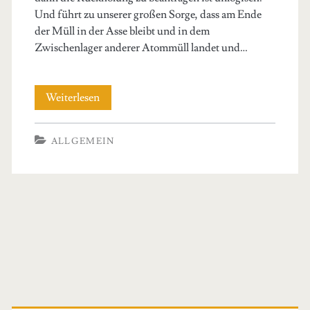
Und führt zu unserer großen Sorge, dass am Ende
der Müll in der Asse bleibt und in dem
Zwischenlager anderer Atommüll landet und…
Genehmigung
Weiterlesen
zur
ALLGEMEIN
Rückholung
beantragen!
Primary
Sidebar