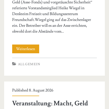
Geld (Asse-Fonds) und vorgetäuschte Sicherheit“
referierte Vorstandsmitglied Heike Wiegel in
Denkteim Freizeit und Bildungszentrum
Freundschaft.Wiegel ging auf das Zwischenlager
ein. Der Betreiber will es an der Asse errichten,
obwohl dort die Abstände vom…
Bericht
Weiterlesen
von
ALLGEMEIN
der
Asse/Fukushima
Veranstaltung
Published 8. August 2026
am
25.7.17
Veranstaltung: Macht, Geld