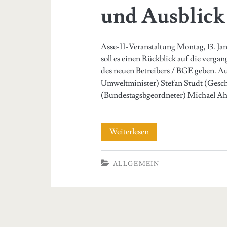
und Ausblick
Asse-II-Veranstaltung Montag, 13. Jan
soll es einen Rückblick auf die verga
des neuen Betreibers / BGE geben. A
Umweltminister) Stefan Studt (Gesch
(Bundestagsbgeordneter) Michael Ah
10
Weiterlesen
Jahre
ALLGEMEIN
nach
der
Entscheidung
für