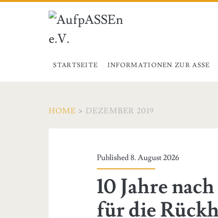
STARTSEITE
INFORMATIONEN ZUR ASSE
HOME
>
DEZEMBER 2019
Monat:
<span>Dezember
Published 8. August 2026
2019</span>
10 Jahre nac
für die Rück