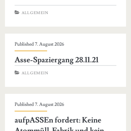
kann
ALLGEMEIN
man
stilllegen
–
Published 7. August 2026
Atommüll
nicht
Asse-Spaziergang 28.11.21
ALLGEMEIN
Published 7. August 2026
aufpASSEn fordert: Keine
Atommüll-Fabrik und kein