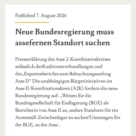
Fabrik
Published 7. August 2026
und
kein
Neue Bundesregierung muss
Zwischenlager
assefernen Standort suchen
an
Presseerklärung des Asse 2-Koordinatioskreises
der
anlässlich derKoalitionsverhandlungen und
Asse!
des„Expertenberichts zum Beleuchtungsauftrag
Asse II“ Die unabhängigen Bürgerinitiativen im
Asse II-Koordinationskreis (A2K) fordern die neue
Bundesregierung auf: „Weisen Sie die
Bundesgesellschaft für Endlagerung (BGE) als
Betreiberin von Asse II an, andere Standorte für ein
Atommüll-Zwischenlager zu suchen!Untersagen Sie
der BGE, an der Asse…