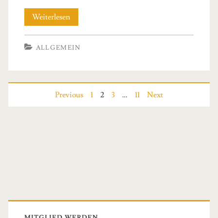
Neue
Weiterlesen
Bundesregierung
ALLGEMEIN
muss
assefernen
Standort
Seitennummerierung
Previous
1
2
3
…
11
Next
suchen
der
Beiträge
Primary
Sidebar
MITGLIED WERDEN